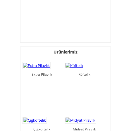
için ana hammaddesi olan buğdayı çok
iyi tanımak gerekmektedir.
Buğday; öz, kepek ve endosperm olarak
3 bölümden oluşur ve gerekli olan
besin öğelerinin birçoğu öz ve kepek
bölümü içerisinde yer alır. Endosperm
içerdiği nişasta ve az proteinlerle
buğdayın sadece enerji veren
Ürünlerimiz
bölümüdür.
Buğdayın yapısında bulunan öz ve
kepek, çinko, magnezyum, krom gibi
mineralleri, diyet posasını, bazı
Extra Pilavlık
Köftelik
fenolleri, fitatları ve selenyumu; ayrıca
da B12 dışındaki bütün B vitaminlerini
içermektedir.
Bulgurun Farkı
Buğdaydan yapılan ürünlerde genel
olarak buğdayın işlenmesi esnasında
bütün öz ve kepek bölümündeki mikro
besinler ayrılmakta ve beyaz ekmekte
Çiğköftelik
Midyat Pilavlık