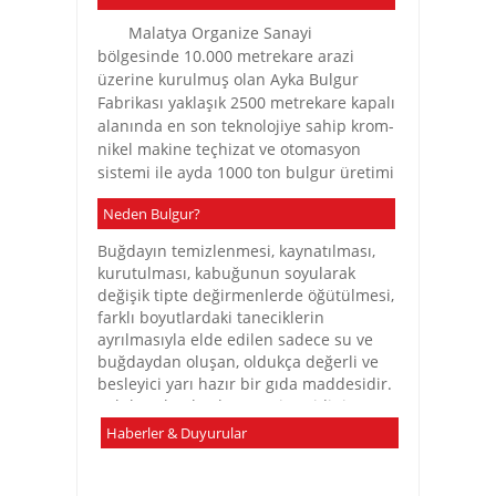
Malatya Organize Sanayi
bölgesinde 10.000 metrekare arazi
üzerine kurulmuş olan Ayka Bulgur
Fabrikası yaklaşık 2500 metrekare kapalı
alanında en son teknolojiye sahip krom-
nikel makine teçhizat ve otomasyon
sistemi ile ayda 1000 ton bulgur üretimi
kapasitesine sahiptir...
Neden Bulgur?
Bu kapasitesi ile Türkiye’nin bu
Buğdayın temizlenmesi, kaynatılması,
alandaki en büyük ve en teknolojik
kurutulması, kabuğunun soyularak
fabrikalarından birisidir...
değişik tipte değirmenlerde öğütülmesi,
farklı boyutlardaki taneciklerin
Malatya ve çevresinin sert
ayrılmasıyla elde edilen sadece su ve
buğdayını işleyen bu fabrikada
buğdaydan oluşan, oldukça değerli ve
kaynatma-kurutma kulesi vasıtası ile
besleyici yarı hazır bir gıda maddesidir.
yaz-kış kesintisiz üretim yapılmakta
Tahıl grubu, beslenme piramidinin
olup, üretimin her aşamasında ki kalite
tabanında yer alan, önemli ve ekonomik
Haberler & Duyurular
kontrol edilerek son derece lezzetli ve
bir karbonhidrat kaynağıdır. Bulgur da
besin değeri yüksek 5 ayrı çeşit bulgur
tahıl grubu içerisinde yer alan değerli
imal edilmektedir...
bir besindir. Bulguru daha iyi anlamak